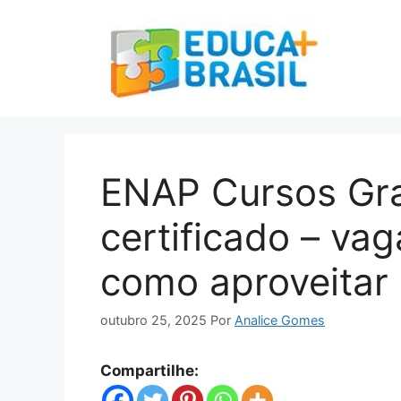
Pular
para
o
conteúdo
ENAP Cursos Gra
certificado – vag
como aproveitar
outubro 25, 2025
Por
Analice Gomes
Compartilhe: