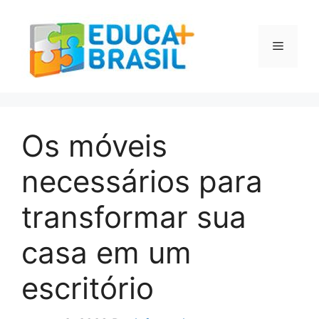
Pular
para
o
Menu
conteúdo
Os móveis
necessários para
transformar sua
casa em um
escritório