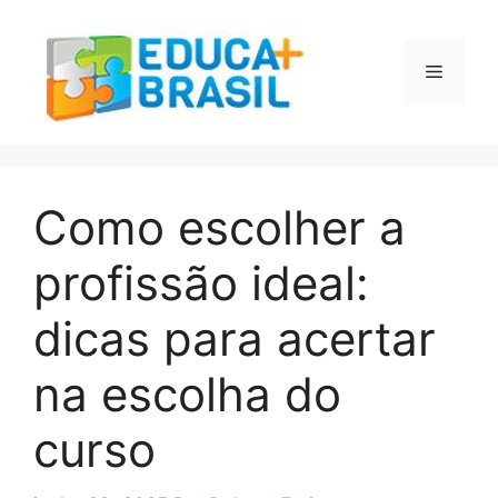
Pular
para
o
Menu
conteúdo
Como escolher a
profissão ideal:
dicas para acertar
na escolha do
curso