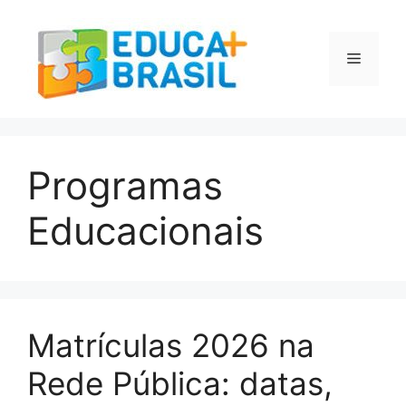
Pular
para
o
Menu
conteúdo
Programas
Educacionais
Matrículas 2026 na
Rede Pública: datas,