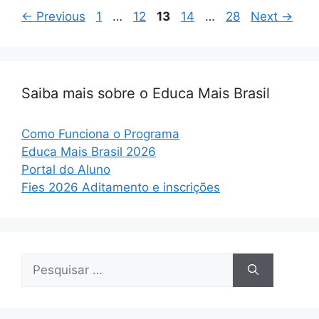
Page
Page
Page
Page
Page
←
Previous
1
…
12
13
14
…
28
Next
→
Saiba mais sobre o Educa Mais Brasil
Como Funciona o Programa
Educa Mais Brasil 2026
Portal do Aluno
Fies 2026 Aditamento e inscrições
Pesquisar
por: